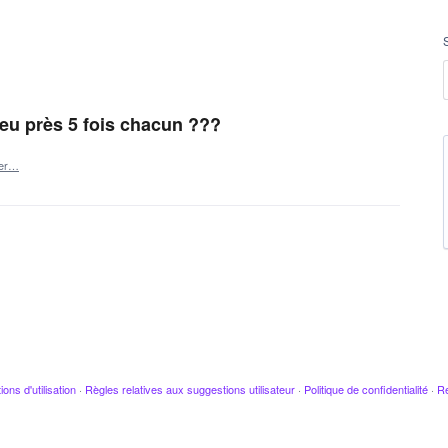
 peu près 5 fois chacun ???
ler…
ions d'utilisation
·
Règles relatives aux suggestions utilisateur
·
Politique de confidentialité
·
Re