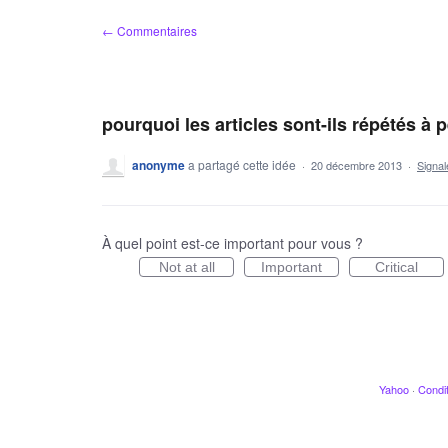
Aller
← Commentaires
au
contenu
pourquoi les articles sont-ils répétés à
anonyme
a partagé cette idée
·
20 décembre 2013
·
Signa
À quel point est-ce important pour vous ?
Not at all
Important
Critical
Yahoo
·
Condit