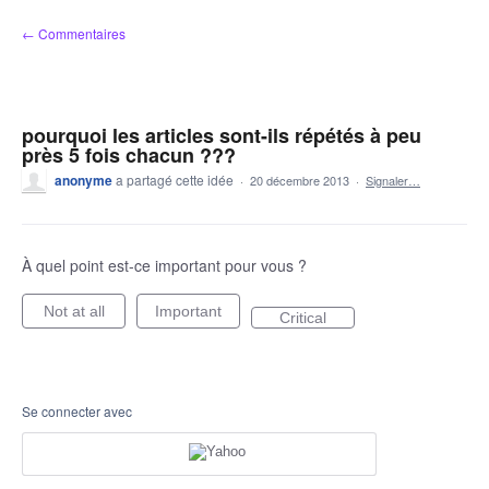
Aller
← Commentaires
au
contenu
pourquoi les articles sont-ils répétés à peu
près 5 fois chacun ???
anonyme
a partagé cette idée
·
20 décembre 2013
·
Signaler…
À quel point est-ce important pour vous ?
Not at all
Important
Critical
Se connecter avec