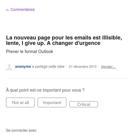
Aller
← Commentaires
au
contenu
La nouveau page pour les emails est illisible,
lente, I give up. A changer d'urgence
Prener le format Outlook
anonyme
a partagé cette idée
·
21 décembre 2013
·
Signaler…
À quel point est-ce important pour vous ?
Not at all
Important
Critical
Se connecter avec