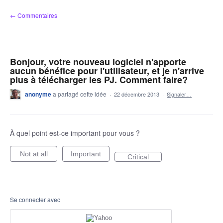
Aller
← Commentaires
au
contenu
Bonjour, votre nouveau logiciel n'apporte
aucun bénéfice pour l'utilisateur, et je n'arrive
plus à télécharger les PJ. Comment faire?
anonyme
a partagé cette idée
·
22 décembre 2013
·
Signaler…
À quel point est-ce important pour vous ?
Not at all
Important
Critical
Se connecter avec