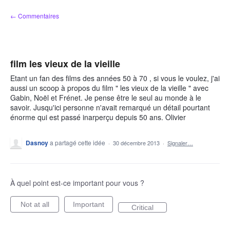
Aller
← Commentaires
au
contenu
film les vieux de la vieille
Etant un fan des films des années 50 à 70 , si vous le voulez, j'ai
aussi un scoop à propos du film " les vieux de la vieille " avec
Gabin, Noël et Frénet. Je pense être le seul au monde à le
savoir. Jusqu'ici personne n'avait remarqué un détail pourtant
énorme qui est passé inarperçu depuis 50 ans. Olivier
Dasnoy
a partagé cette idée
·
30 décembre 2013
·
Signaler…
À quel point est-ce important pour vous ?
Not at all
Important
Critical