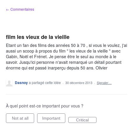
Aller
← Commentaires
au
contenu
film les vieux de la vieille
Etant un fan des films des années 50 à 70 , si vous le voulez, j'ai
aussi un scoop à propos du film " les vieux de la vieille " avec
Gabin, Noël et Frénet. Je pense être le seul au monde à le
savoir. Jusqu'ici personne n'avait remarqué un détail pourtant
énorme qui est passé inarperçu depuis 50 ans. Olivier
Dasnoy
a partagé cette idée
·
30 décembre 2013
·
Signaler…
À quel point est-ce important pour vous ?
Not at all
Important
Critical