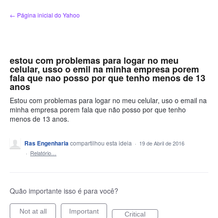
Ir
← Página inicial do Yahoo
para
o
conteúdo
estou com problemas para logar no meu
celular, usso o emil na minha empresa porem
fala que nao posso por que tenho menos de 13
anos
Estou com problemas para logar no meu celular, uso o email na
minha empresa porem fala que não posso por que tenho
menos de 13 anos.
Ras Engenharia
compartilhou esta ideia
·
19 de Abril de 2016
·
Relatório…
Quão importante isso é para você?
Not at all
Important
Critical