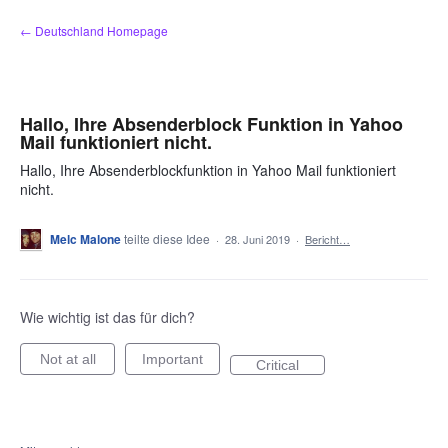
Zum
← Deutschland Homepage
Inhalt
springen
Hallo, Ihre Absenderblock Funktion in Yahoo
Mail funktioniert nicht.
Hallo, Ihre Absenderblockfunktion in Yahoo Mail funktioniert
nicht.
Melc Malone
teilte diese Idee
·
28. Juni 2019
·
Bericht…
Wie wichtig ist das für dich?
Not at all
Important
Critical