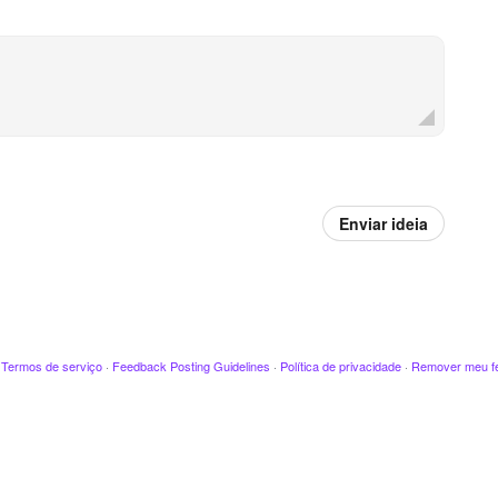
Enviar ideia
·
Termos de serviço
·
Feedback Posting Guidelines
·
Política de privacidade
·
Remover meu f