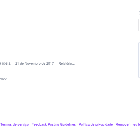
a ideia
·
21 de Novembro de 2017
·
Relatório…
2022
·
Termos de serviço
·
Feedback Posting Guidelines
·
Política de privacidade
·
Remover meu f