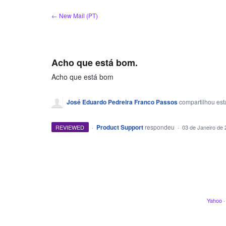
Ir
← New Mail (PT)
para
o
conteúdo
Acho que está bom.
Acho que está bom
José Eduardo Pedreira Franco Passos
compartilhou est
·
Product Support
respondeu
REVIEWED
·
03 de Janeiro de 
Yahoo