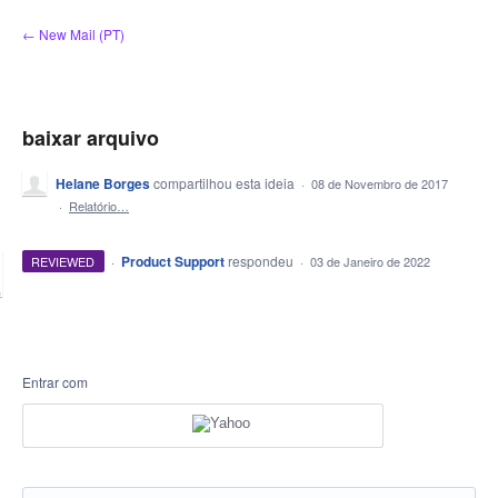
Ir
← New Mail (PT)
para
o
conteúdo
baixar arquivo
Helane Borges
compartilhou esta ideia
·
08 de Novembro de 2017
·
Relatório…
·
Product Support
respondeu
REVIEWED
·
03 de Janeiro de 2022
Entrar com