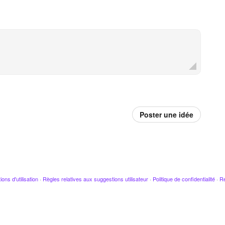
Poster une idée
ions d'utilisation
·
Règles relatives aux suggestions utilisateur
·
Politique de confidentialité
·
Re