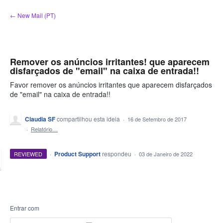
Ir
← New Mail (PT)
para
o
conteúdo
Remover os anúncios irritantes! que aparecem
disfarçados de "email" na caixa de entrada!!
Favor remover os anúncios irritantes que aparecem disfarçados
de "email" na caixa de entrada!!
Claudia SF
compartilhou esta ideia
·
16 de Setembro de 2017
·
Relatório…
·
Product Support
respondeu
REVIEWED
·
03 de Janeiro de 2022
Entrar com