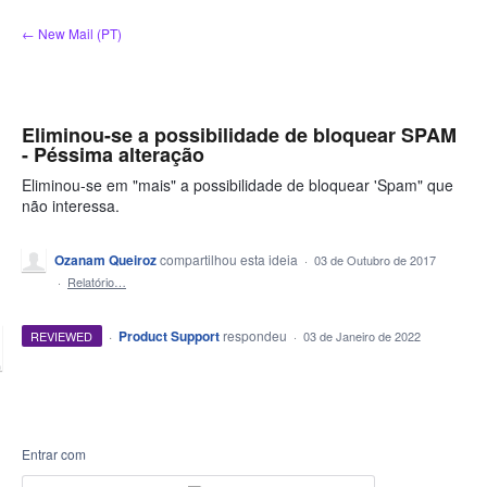
Ir
← New Mail (PT)
para
o
conteúdo
Eliminou-se a possibilidade de bloquear SPAM
- Péssima alteração
Eliminou-se em "mais" a possibilidade de bloquear 'Spam" que
não interessa.
Ozanam Queiroz
compartilhou esta ideia
·
03 de Outubro de 2017
·
Relatório…
·
Product Support
respondeu
REVIEWED
·
03 de Janeiro de 2022
Entrar com