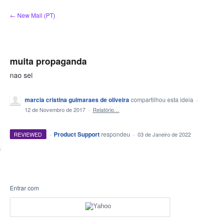
Ir
← New Mail (PT)
para
o
conteúdo
muita propaganda
nao sei
marcia cristina guimaraes de oliveira
compartilhou esta ideia
·
12 de Novembro de 2017
·
Relatório…
·
Product Support
respondeu
REVIEWED
·
03 de Janeiro de 2022
Entrar com