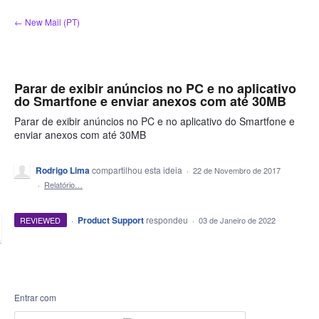
Ir
← New Mail (PT)
para
o
conteúdo
Parar de exibir anúncios no PC e no aplicativo
do Smartfone e enviar anexos com até 30MB
Parar de exibir anúncios no PC e no aplicativo do Smartfone e
enviar anexos com até 30MB
Rodrigo Lima
compartilhou esta ideia
·
22 de Novembro de 2017
·
Relatório…
·
Product Support
respondeu
REVIEWED
·
03 de Janeiro de 2022
Entrar com