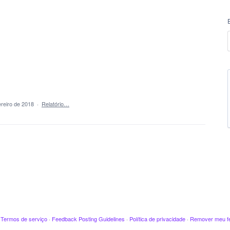
reiro de 2018
·
Relatório…
·
Termos de serviço
·
Feedback Posting Guidelines
·
Política de privacidade
·
Remover meu f