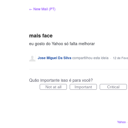
Ir
← New Mail (PT)
para
o
conteúdo
mais face
eu gosto do Yahoo só falta melhorar
Jose Miguel Da Silva
compartilhou esta ideia
·
12 de Feve
Quão importante isso é para você?
Not at all
Important
Critical
Yahoo