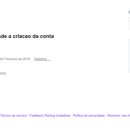
de a criacao da conta
de Fevereiro de 2018
·
Relatório…
2022
·
Termos de serviço
·
Feedback Posting Guidelines
·
Política de privacidade
·
Remover meu f