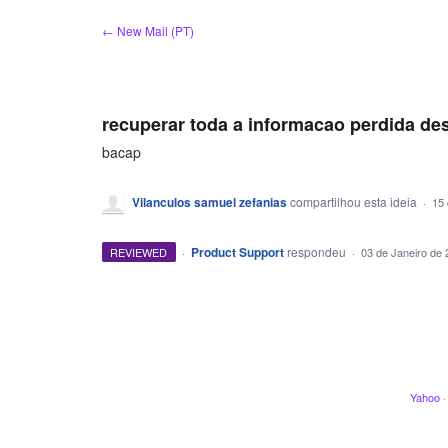
Ir
← New Mail (PT)
para
o
conteúdo
recuperar toda a informacao perdida des
bacap
Vilanculos samuel zefanias
compartilhou esta ideia
·
15 
·
Product Support
respondeu
REVIEWED
·
03 de Janeiro de 
Yahoo