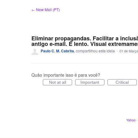
Ir
← New Mail (PT)
para
o
conteúdo
Eliminar propagandas. Facilitar a inclus
antigo e-mail. É lento. Visual extremame
Paulo C. M. Cabrita.
compartilhou esta ideia
·
01 de Março
Quão importante isso é para você?
Not at all
Important
Critical
Yahoo