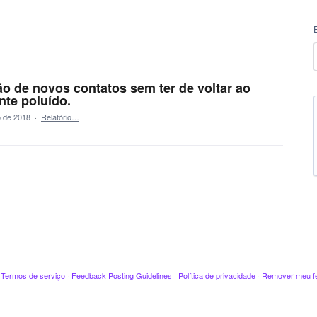
ão de novos contatos sem ter de voltar ao
nte poluído.
 de 2018
·
Relatório…
·
Termos de serviço
·
Feedback Posting Guidelines
·
Política de privacidade
·
Remover meu f