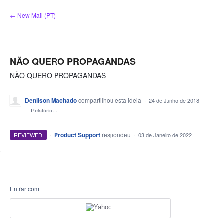
Ir
← New Mail (PT)
para
o
conteúdo
NÃO QUERO PROPAGANDAS
NÃO QUERO PROPAGANDAS
Denilson Machado
compartilhou esta ideia
·
24 de Junho de 2018
·
Relatório…
·
Product Support
respondeu
REVIEWED
·
03 de Janeiro de 2022
Entrar com