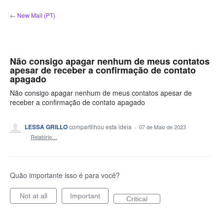
Ir
← New Mail (PT)
para
o
conteúdo
Não consigo apagar nenhum de meus contatos
apesar de receber a confirmação de contato
apagado
Não consigo apagar nenhum de meus contatos apesar de
receber a confirmação de contato apagado
LESSA GRILLO
compartilhou esta ideia
·
07 de Maio de 2023
·
Relatório…
Quão importante isso é para você?
Not at all
Important
Critical