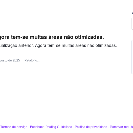
Agora tem-se muitas áreas não otimizadas.
isualização anterior. Agora tem-se muitas áreas não otimizadas.
gosto de 2025
·
Relatório…
·
Termos de serviço
·
Feedback Posting Guidelines
·
Política de privacidade
·
Remover meu f