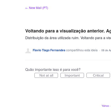
Ir
← New Mail (PT)
para
o
conteúdo
Voltando para a visualização anterior. 
Distribuição da área utilizada ruim. Voltando para a v
Flavio Tiago Fernandes
compartilhou esta ideia
·
08 de A
Quão importante isso é para você?
Not at all
Important
Critical
Yahoo