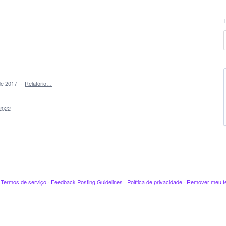
de 2017
·
Relatório…
2022
·
Termos de serviço
·
Feedback Posting Guidelines
·
Política de privacidade
·
Remover meu f