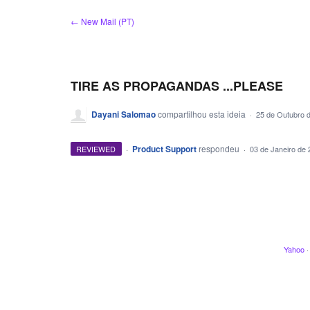
Ir
← New Mail (PT)
para
o
conteúdo
TIRE AS PROPAGANDAS ...PLEASE
Dayani Salomao
compartilhou esta ideia
·
25 de Outubro 
·
Product Support
respondeu
REVIEWED
·
03 de Janeiro de 
Yahoo