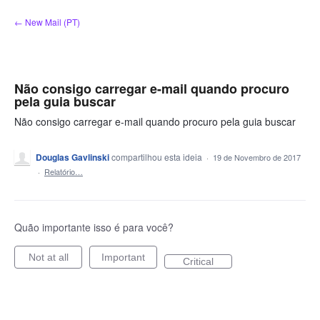
Ir
← New Mail (PT)
para
o
conteúdo
Não consigo carregar e-mail quando procuro
pela guia buscar
Não consigo carregar e-mail quando procuro pela guia buscar
Douglas Gavlinski
compartilhou esta ideia
·
19 de Novembro de 2017
·
Relatório…
Quão importante isso é para você?
Not at all
Important
Critical