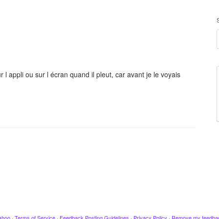
 l appli ou sur l écran quand il pleut, car avant je le voyais
ahoo
·
Terms of Service
·
Feedback Posting Guidelines
·
Privacy Policy
·
Remove my feedba