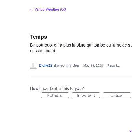
Skip
← Yahoo Weather iOS
to
content
Temps
Bjr pourquoi on a plus la pluie qui tombe ou la neige sur
dessus merci
Etoile22
shared this idea
·
May 18, 2020
·
Report…
How important is this to you?
Not at all
Important
Critical
Y