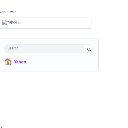
Sign in with
Yahoo
Search
Yahoo
ck