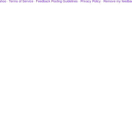
ahoo
·
Terms of Service
·
Feedback Posting Guidelines
·
Privacy Policy
·
Remove my feedba