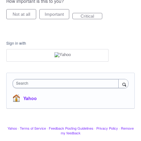
How important is this to you?
Not at all
Important
Critical
Sign in with
Search
Yahoo
Yahoo
·
Terms of Service
·
Feedback Posting Guidelines
·
Privacy Policy
·
Remove
my feedback