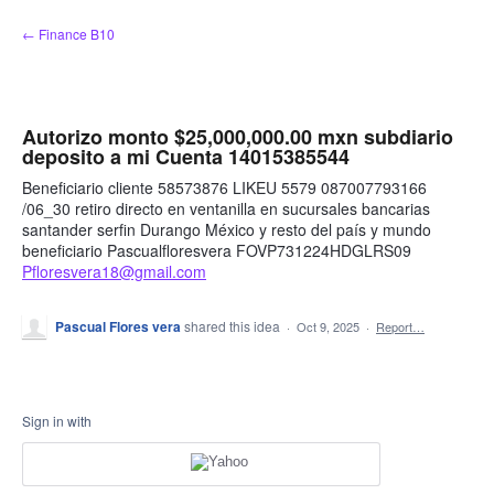
Skip
← Finance B10
to
content
Autorizo monto $25,000,000.00 mxn subdiario
deposito a mi Cuenta 14015385544
Beneficiario cliente 58573876 LIKEU 5579 087007793166
/06_30 retiro directo en ventanilla en sucursales bancarias
santander serfin Durango México y resto del país y mundo
beneficiario Pascualfloresvera FOVP731224HDGLRS09
Pfloresvera18@gmail.com
Pascual Flores vera
shared this idea
·
Oct 9, 2025
·
Report…
Sign in with