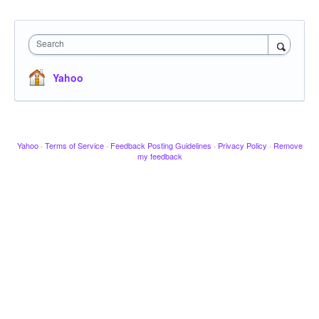
Search
Yahoo
Yahoo
·
Terms of Service
·
Feedback Posting Guidelines
·
Privacy Policy
·
Remove
my feedback