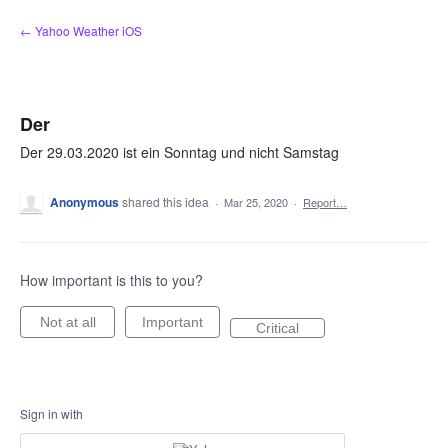
Skip
← Yahoo Weather iOS
to
content
Der
Der 29.03.2020 ist ein Sonntag und nicht Samstag
Anonymous
shared this idea
·
Mar 25, 2020
·
Report…
How important is this to you?
Not at all
Important
Critical
Sign in with