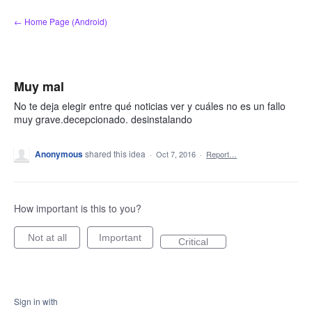
Skip
← Home Page (Android)
to
content
Muy mal
No te deja elegir entre qué noticias ver y cuáles no es un fallo
muy grave.decepcionado. desinstalando
Anonymous
shared this idea
·
Oct 7, 2016
·
Report…
How important is this to you?
Not at all
Important
Critical
Sign in with