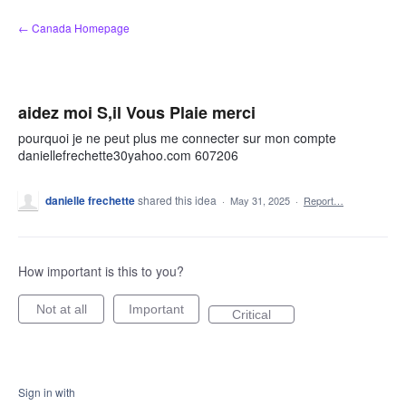
Skip
← Canada Homepage
to
content
aidez moi S,il Vous Plaie merci
pourquoi je ne peut plus me connecter sur mon compte
daniellefrechette30yahoo.com 607206
danielle frechette
shared this idea
·
May 31, 2025
·
Report…
How important is this to you?
Not at all
Important
Critical
Sign in with