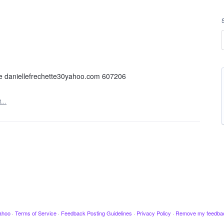
te daniellefrechette30yahoo.com 607206
rt…
ahoo
·
Terms of Service
·
Feedback Posting Guidelines
·
Privacy Policy
·
Remove my feedba