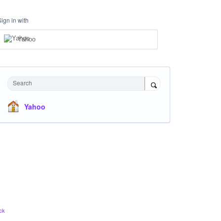
Sign in with
Yahoo
Search
Yahoo
ck