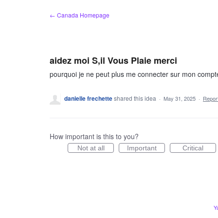
Skip
← Canada Homepage
to
content
aidez moi S,il Vous Plaie merci
pourquoi je ne peut plus me connecter sur mon comp
danielle frechette
shared this idea
·
May 31, 2025
·
Repo
How important is this to you?
Not at all
Important
Critical
Y