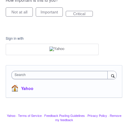
How important is this to you?
Not at all
Important
Critical
Sign in with
Search
Yahoo
Yahoo
·
Terms of Service
·
Feedback Posting Guidelines
·
Privacy Policy
·
Remove
my feedback