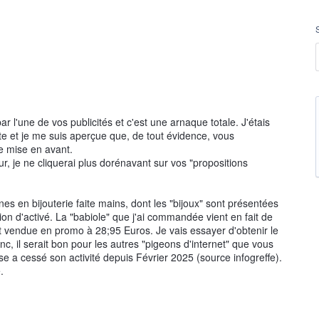
ar l'une de vos publicités et c'est une arnaque totale. J'étais
site et je me suis aperçue que, de tout évidence, vous
e mise en avant.
r, je ne cliquerai plus dorénavant sur vos "propositions
nes en bijouterie faite mains, dont les "bijoux" sont présentées
on d'activé. La "babiole" que j'ai commandée vient en fait de
st vendue en promo à 28;95 Euros. Je vais essayer d'obtenir le
c, il serait bon pour les autres "pigeons d'internet" que vous
ise a cessé son activité depuis Février 2025 (source infogreffe).
.