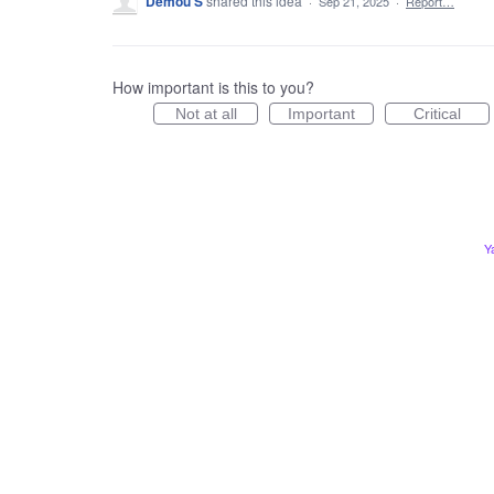
Demou S
shared this idea
·
Sep 21, 2025
·
Report…
How important is this to you?
Not at all
Important
Critical
Y