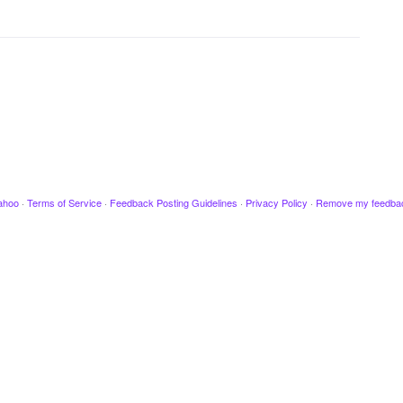
ahoo
·
Terms of Service
·
Feedback Posting Guidelines
·
Privacy Policy
·
Remove my feedba