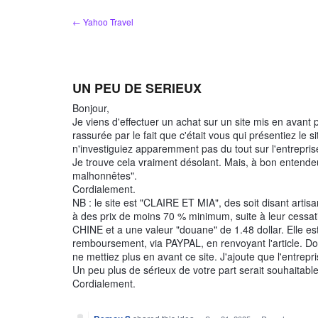
Skip
← Yahoo Travel
to
content
UN PEU DE SERIEUX
Bonjour,
Je viens d'effectuer un achat sur un site mis en avant p
rassurée par le fait que c'était vous qui présentiez le 
n'investiguiez apparemment pas du tout sur l'entrepris
Je trouve cela vraiment désolant. Mais, à bon entendeu
malhonnêtes".
Cordialement.
NB : le site est "CLAIRE ET MIA", des soit disant artisa
à des prix de moins 70 % minimum, suite à leur cessati
CHINE et a une valeur "douane" de 1.48 dollar. Elle e
remboursement, via PAYPAL, en renvoyant l'article. Don
ne mettiez plus en avant ce site. J'ajoute que l'entrepr
Un peu plus de sérieux de votre part serait souhaitable
Cordialement.