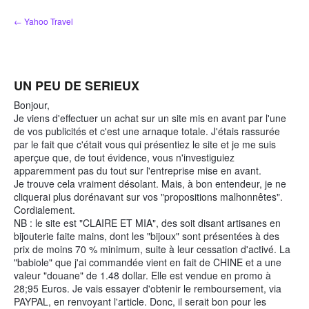
Skip
← Yahoo Travel
to
content
UN PEU DE SERIEUX
Bonjour,
Je viens d'effectuer un achat sur un site mis en avant par l'une
de vos publicités et c'est une arnaque totale. J'étais rassurée
par le fait que c'était vous qui présentiez le site et je me suis
aperçue que, de tout évidence, vous n'investiguiez
apparemment pas du tout sur l'entreprise mise en avant.
Je trouve cela vraiment désolant. Mais, à bon entendeur, je ne
cliquerai plus dorénavant sur vos "propositions malhonnêtes".
Cordialement.
NB : le site est "CLAIRE ET MIA", des soit disant artisanes en
bijouterie faite mains, dont les "bijoux" sont présentées à des
prix de moins 70 % minimum, suite à leur cessation d'activé. La
"babiole" que j'ai commandée vient en fait de CHINE et a une
valeur "douane" de 1.48 dollar. Elle est vendue en promo à
28;95 Euros. Je vais essayer d'obtenir le remboursement, via
PAYPAL, en renvoyant l'article. Donc, il serait bon pour les