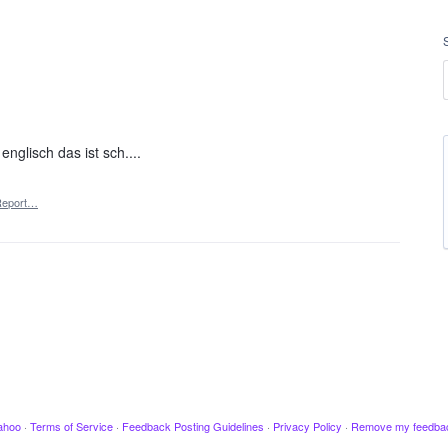
nglisch das ist sch....
Report…
ahoo
·
Terms of Service
·
Feedback Posting Guidelines
·
Privacy Policy
·
Remove my feedba