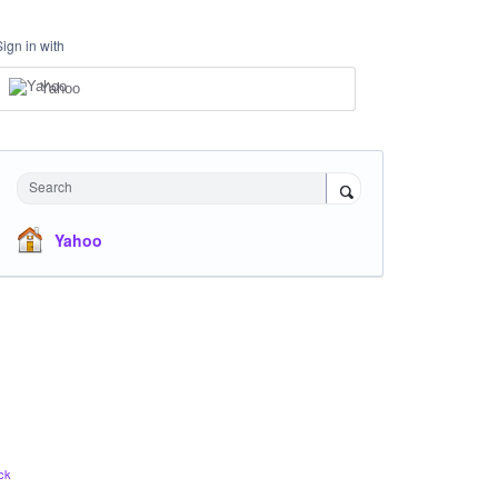
Sign in with
Yahoo
Search
Yahoo
ck