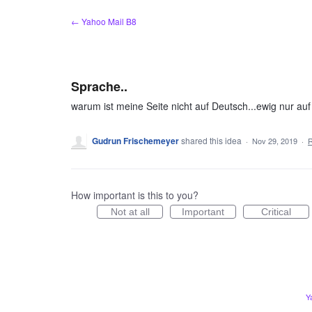
Skip
← Yahoo Mail B8
to
content
Sprache..
warum ist meine Seite nicht auf Deutsch...ewig nur auf e
Gudrun Frischemeyer
shared this idea
·
Nov 29, 2019
·
How important is this to you?
Not at all
Important
Critical
Y