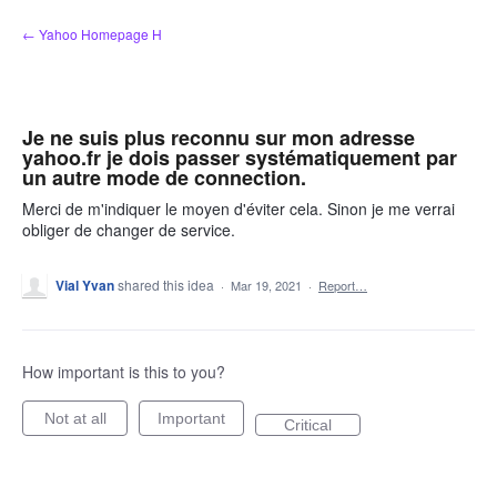
Skip
← Yahoo Homepage H
to
content
Je ne suis plus reconnu sur mon adresse
yahoo.fr je dois passer systématiquement par
un autre mode de connection.
Merci de m'indiquer le moyen d'éviter cela. Sinon je me verrai
obliger de changer de service.
Vial Yvan
shared this idea
·
Mar 19, 2021
·
Report…
How important is this to you?
Not at all
Important
Critical