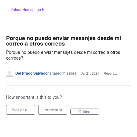
Skip
← Yahoo Homepage H
to
content
Porque no puedo enviar mesanjes desde mi
correo a otros correos
Porque no puedo enviar mensajes desde mi correo a otros
correos?
Del Prado Salvador
shared this idea
·
Jul 21, 2021
·
Report…
How important is this to you?
Not at all
Important
Critical