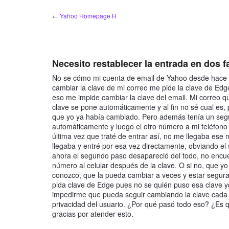
Skip
← Yahoo Homepage H
to
content
Necesito restablecer la entrada en dos f
No se cómo mi cuenta de email de Yahoo desde hace ti
cambiar la clave de mi correo me pide la clave de Edg
eso me impide cambiar la clave del email. Mi correo q
clave se pone automáticamente y al fin no sé cual es
que yo ya había cambiado. Pero además tenía un seg
automáticamente y luego el otro número a mi teléfono
última vez que traté de entrar así, no me llegaba ese
llegaba y entré por esa vez directamente, obviando e
ahora el segundo paso desapareció del todo, no encu
número al celular después de la clave. O si no, que yo
conozco, que la pueda cambiar a veces y estar segura
pida clave de Edge pues no se quién puso esa clave y
impedirme que pueda seguir cambiando la clave cada 
privacidad del usuario. ¿Por qué pasó todo eso? ¿Es 
gracias por atender esto.