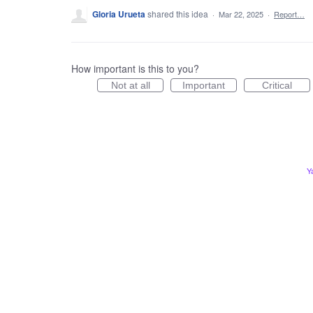
Gloria Urueta
shared this idea
·
Mar 22, 2025
·
Report…
How important is this to you?
Not at all
Important
Critical
Y