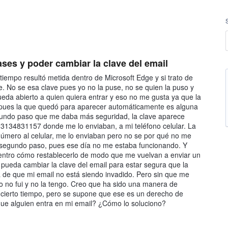
ases y poder cambiar la clave del email
empo resultó metida dentro de Microsoft Edge y si trato de
e. No se esa clave pues yo no la puse, no se quien la puso y
ueda abierto a quien quiera entrar y eso no me gusta ya que la
, pues la que quedó para aparecer automáticamente es alguna
undo paso que me daba más seguridad, la clave aparece
 3134831157 donde me lo enviaban, a mi teléfono celular. La
 número al celular, me lo enviaban pero no se por qué no me
l segundo paso, pues ese día no me estaba funcionando. Y
entro cómo restablecerlo de modo que me vuelvan a enviar un
 pueda cambiar la clave del email para estar segura que la
 de que mi email no está siendo invadido. Pero sin que me
o no fui y no la tengo. Creo que ha sido una manera de
cierto tiempo, pero se supone que ese es un derecho de
que alguien entra en mi email? ¿Cómo lo soluciono?