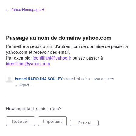
Skip
← Yahoo Homepage H
to
content
Passage au nom de domaine yahoo.com
Permettre à ceux qui ont d'autres nom de domaine de passer à
yahoo.com et recevoir des email.
Par exemple:
identifiant@yahoo.fr
puisse passer à
identifiant@yahoo.com
Ismael HAROUNA SOULEY
shared this idea
·
Mar 27, 2025
·
Report…
How important is this to you?
Not at all
Important
Critical