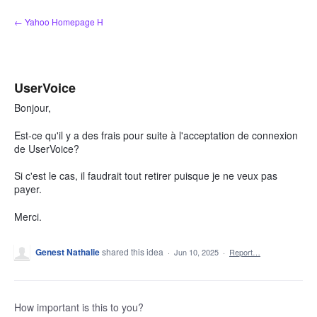
Skip
← Yahoo Homepage H
to
content
UserVoice
Bonjour,
Est-ce qu'il y a des frais pour suite à l'acceptation de connexion
de UserVoice?
Si c'est le cas, il faudrait tout retirer puisque je ne veux pas
payer.
Merci.
Genest Nathalie
shared this idea
·
Jun 10, 2025
·
Report…
How important is this to you?