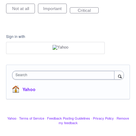
Not at all
Important
Critical
Sign in with
Search
Yahoo
Yahoo
·
Terms of Service
·
Feedback Posting Guidelines
·
Privacy Policy
·
Remove
my feedback