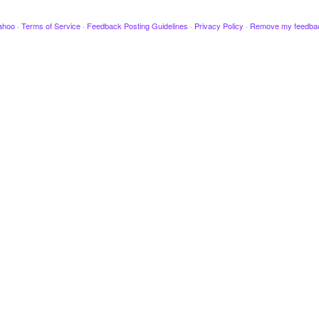
ahoo
·
Terms of Service
·
Feedback Posting Guidelines
·
Privacy Policy
·
Remove my feedba