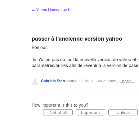
Skip
← Yahoo Homepage H
to
content
passer à l'ancienne version yahoo
Bonjour,
Je n'aime pas du tout la nouvelle version de yahoo et 
parametres/autres afin de revenir à la version de base e
Gabriela Stan
shared this idea
·
Jul 29, 2025
·
Report…
How important is this to you?
Not at all
Important
Critical