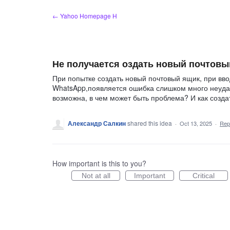
Skip
← Yahoo Homepage H
to
content
Не получается оздать новый почтовы
При попытке создать новый почтовый ящик, при вв
WhatsApp,появляется ошибка слишком много неудач
возможна, в чем может быть проблема? И как созда
Александр Салкин
shared this idea
·
Oct 13, 2025
·
Rep
How important is this to you?
Not at all
Important
Critical