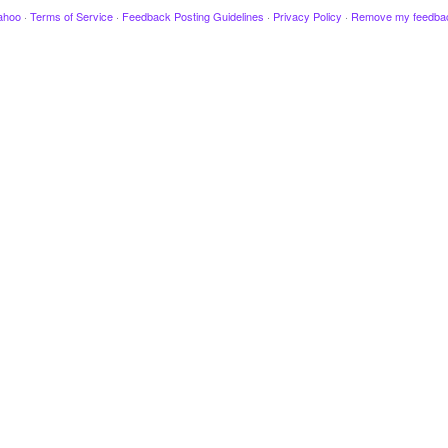
ahoo
·
Terms of Service
·
Feedback Posting Guidelines
·
Privacy Policy
·
Remove my feedba