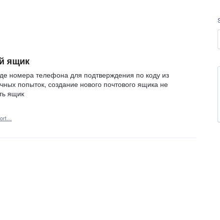
й ящик
оде номера телефона для подтверждения по коду из
ных попыток, создание нового почтового ящика не
ть ящик
ort…