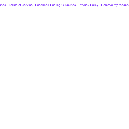
ahoo
·
Terms of Service
·
Feedback Posting Guidelines
·
Privacy Policy
·
Remove my feedba