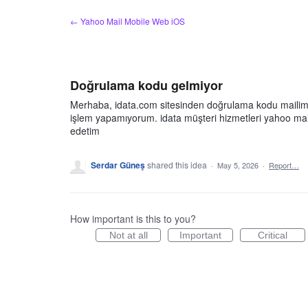
Skip
← Yahoo Mail Mobile Web iOS
to
content
Doğrulama kodu gelmiyor
Merhaba, idata.com sitesinden doğrulama kodu mailime g
işlem yapamıyorum. idata müşteri hizmetleri yahoo mail 
edetim
Serdar Güneş
shared this idea
·
May 5, 2026
·
Report…
How important is this to you?
Not at all
Important
Critical