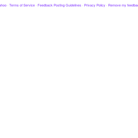
ahoo
·
Terms of Service
·
Feedback Posting Guidelines
·
Privacy Policy
·
Remove my feedba