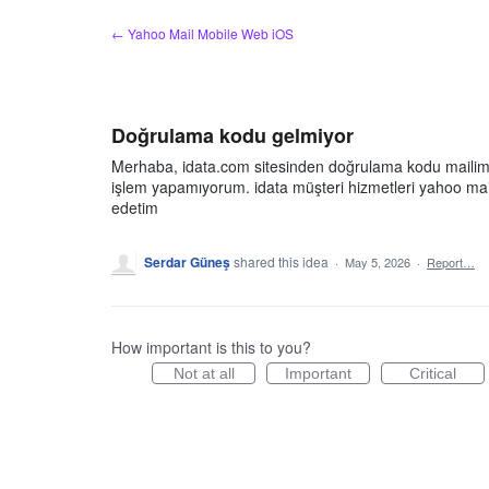
Skip
← Yahoo Mail Mobile Web iOS
to
content
Doğrulama kodu gelmiyor
Merhaba, idata.com sitesinden doğrulama kodu mailime g
işlem yapamıyorum. idata müşteri hizmetleri yahoo mail 
edetim
Serdar Güneş
shared this idea
·
May 5, 2026
·
Report…
How important is this to you?
Not at all
Important
Critical