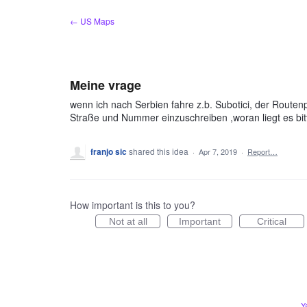
Skip
← US Maps
to
content
Meine vrage
wenn ich nach Serbien fahre z.b. Subotici, der Routenp
Straße und Nummer einzuschreiben ,woran liegt es bit
franjo sic
shared this idea
·
Apr 7, 2019
·
Report…
How important is this to you?
Not at all
Important
Critical
Y