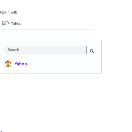
Sign in with
Yahoo
Search
Yahoo
ck