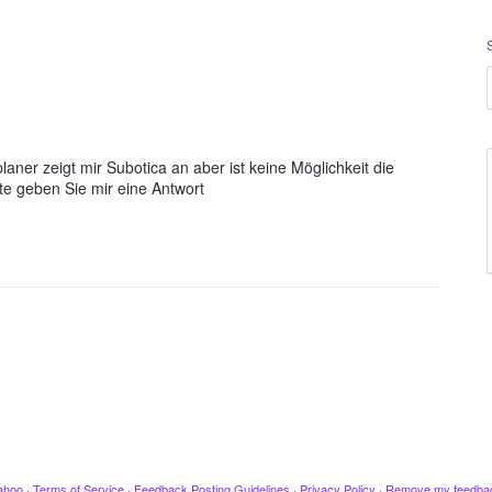
laner zeigt mir Subotica an aber ist keine Möglichkeit die
te geben Sie mir eine Antwort
ahoo
·
Terms of Service
·
Feedback Posting Guidelines
·
Privacy Policy
·
Remove my feedba