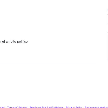
el ambito politico
ahoo
·
Terms of Service
·
Feedback Posting Guidelines
·
Privacy Policy
·
Remove my feedba