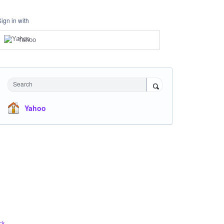
Sign in with
Yahoo
Search
Yahoo
ck