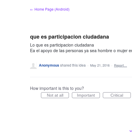
Skip
← Home Page (Android)
to
content
que es participacion ciudadana
Lo que es participacion ciudadana
Ea el apoyo de las personas ya sea hombre o mujer en 
Anonymous
shared this idea
·
May 21, 2016
·
Report…
How important is this to you?
Not at all
Important
Critical
Y