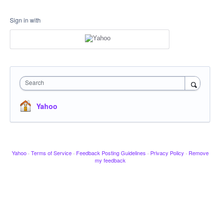
Sign in with
Search
Yahoo
Yahoo
·
Terms of Service
·
Feedback Posting Guidelines
·
Privacy Policy
·
Remove
my feedback