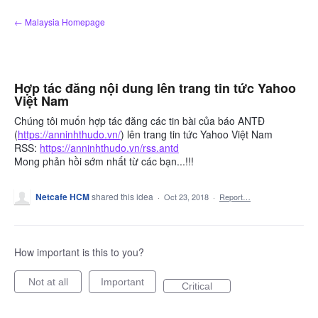
Skip
← Malaysia Homepage
to
content
Hợp tác đăng nội dung lên trang tin tức Yahoo
Việt Nam
Chúng tôi muốn hợp tác đăng các tin bài của báo ANTĐ
(
https://anninhthudo.vn/
) lên trang tin tức Yahoo Việt Nam
RSS:
https://anninhthudo.vn/rss.antd
Mong phản hồi sớm nhất từ các bạn...!!!
Netcafe HCM
shared this idea
·
Oct 23, 2018
·
Report…
How important is this to you?
Not at all
Important
Critical