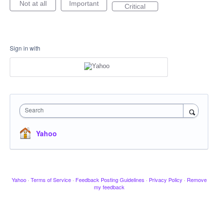
Not at all
Important
Critical
Sign in with
Search
Yahoo
Yahoo
·
Terms of Service
·
Feedback Posting Guidelines
·
Privacy Policy
·
Remove
my feedback