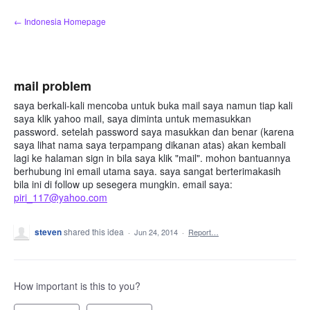
Skip
← Indonesia Homepage
to
content
mail problem
saya berkali-kali mencoba untuk buka mail saya namun tiap kali
saya klik yahoo mail, saya diminta untuk memasukkan
password. setelah password saya masukkan dan benar (karena
saya lihat nama saya terpampang dikanan atas) akan kembali
lagi ke halaman sign in bila saya klik "mail". mohon bantuannya
berhubung ini email utama saya. saya sangat berterimakasih
bila ini di follow up sesegera mungkin. email saya:
piri_117@yahoo.com
steven
shared this idea
·
Jun 24, 2014
·
Report…
How important is this to you?