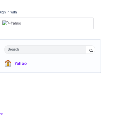
Sign in with
Yahoo
Search
Yahoo
ck