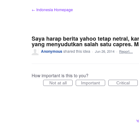
Skip
← Indonesia Homepage
to
content
Saya harap berita yahoo tetap netral, k
yang menyudutkan salah satu capres. M
Anonymous
shared this idea
·
Jun 26, 2014
·
Report…
How important is this to you?
Not at all
Important
Critical
Y