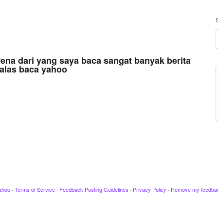
arena dari yang saya baca sangat banyak berita
alas baca yahoo
ahoo
·
Terms of Service
·
Feedback Posting Guidelines
·
Privacy Policy
·
Remove my feedba